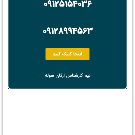
09125154036
09128994563
اینجا کلیک کنید
تیم کارشناس ارکان سوله
یک پیشنهاد ویژه
ساخت سوله صفرتاصد با بهترین و ارزنده‌ترین