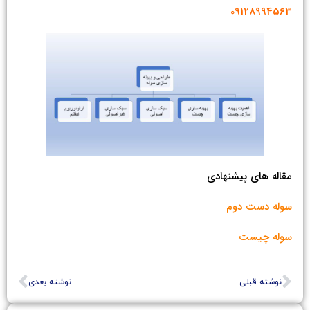
09128994563
مقاله های پیشنهادی
سوله دست دوم
سوله چیست
نوشته قبلی
نوشته بعدی