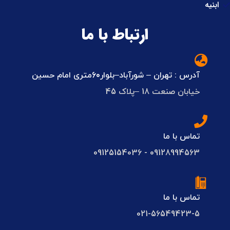
ابنیه
ارتباط با ما
آدرس : تهران – شورآباد–بلوار60متری امام حسین
خیابان صنعت 18 –پلاک 45
تماس با ما
09128994563 - 09125154036
تماس با ما
021-56549423-5