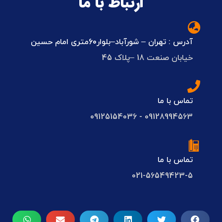
ارتباط با ما
آدرس : تهران – شورآباد–بلوار60متری امام حسین
خیابان صنعت 18 –پلاک 45
تماس با ما
09128994563 - 09125154036
تماس با ما
021-56549423-5